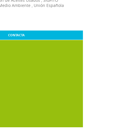
ón de Aceites Usados
,
SIGFITO
Medio Ambiente
,
Unión Española
CONTACTA