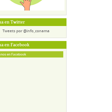
a en Twitter
Tweets por @info_conama
a en Facebook
nos en Facebook