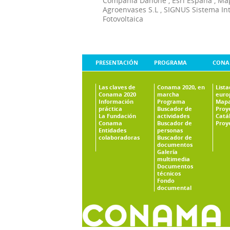
Compañía Danone
,
Esri España
,
Ma
Agroenvases S.L
,
SIGNUS Sistema In
Fotovoltaica
PRESENTACIÓN
PROGRAMA
CONA
Las claves de
Conama 2020, en
List
Conama 2020
marcha
euro
Información
Programa
Mapa
práctica
Buscador de
Proy
La Fundación
actividades
Catá
Conama
Buscador de
Proy
Entidades
personas
colaboradoras
Buscador de
documentos
Galería
multimedia
Documentos
técnicos
Fondo
documental