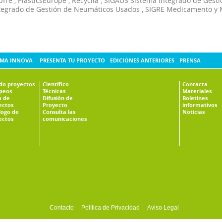
pfre
,
PlasticsEurope
,
Recyclia
,
SIGAUS Sistema Integrado de Gesti
tegrado de Gestión de Neumáticos Usados
,
SIGRE Medicamento y 
MA INNOVA
PRESENTA TU PROYECTO
EDICIONES ANTERIORES
PRENSA
ado proyectos
Científico -
Contacta
peos
Técnicas
Materiales
 de
Difusión de
Boletines
ectos
Proyecto
informativos
logo de
Consulta las
Noticias
ectos
comunicaciones
Contacto
Política de Privacidad
Aviso Legal