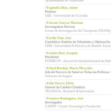
Ayuntamiento de Viladecans
>Fagúndez Díaz, Jaime
Profesor
UDC - Universidad de A Coruña
>Falcone Guerra, Mariana
Investigadora Doctora
Centro de Investigación del Transporte (TRAN
>Fariña Tojo, José
Catedrático Emérito de Urbanismo y Ordenación d
UPM - Universidad Politécnica de Madrid. Escuel
>Farinós Dasí, Joaquín
Presidente
FUNDICOT - Asociación Interprofesional de Orden
>Febrel Bordeje, María Mercedes
Jefa del Servicio de Salud en Todas las Política
Gobierno de Aragón
>Feliu Torres, Efrén
Gerente de Cambio Climático
TECNALIA - Research & Innovation
>Fermoso Domínguez, Jose
Investigador
CARTIF - Centro Tecnológico Fundación