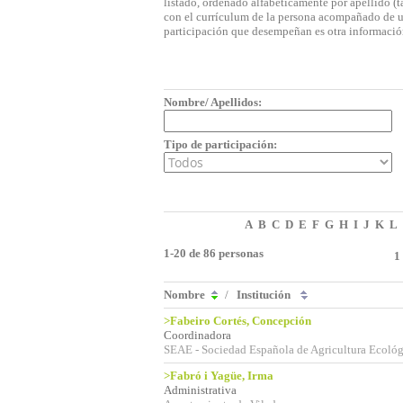
listado, ordenado alfabéticamente por apellido (t
con el currículum de la persona acompañado de una
participación que desempeñan es otra informació
Nombre/ Apellidos:
Tipo de participación:
A
B
C
D
E
F
G
H
I
J
K
L
1-20 de 86 personas
1
Nombre
/
Institución
>Fabeiro Cortés, Concepción
Coordinadora
SEAE - Sociedad Española de Agricultura Ecológ
>Fabró i Yagüe, Irma
Administrativa