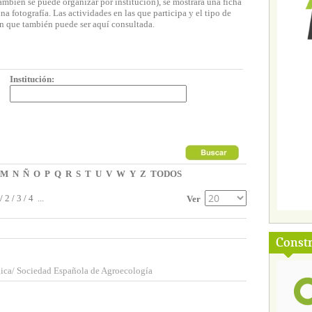
ambién se puede organizar por institución), se mostrará una ficha
 fotografía. Las actividades en las que participa y el tipo de
n que también puede ser aquí consultada.
Institución:
M
N
Ñ
O
P
Q
R
S
T
U
V
W
Y
Z
TODOS
/
2
/
3
/
4
...
Ver
Const
ica/ Sociedad Española de Agroecología