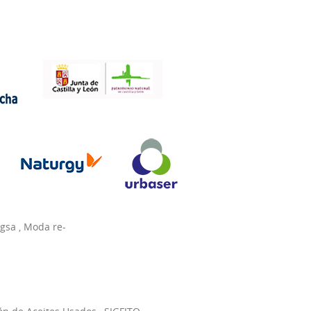
agsa
,
Moda re-