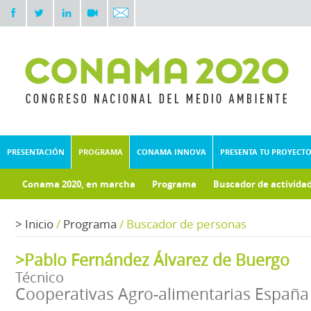
PRESENTACIÓN
PROGRAMA
CONAMA INNOVA
PRESENTA TU PROYECT
Conama 2020, en marcha
Programa
Buscador de activida
Documentos técnicos
Fondo documental
>
Inicio
/
Programa
/
Buscador de personas
>Pablo Fernández Álvarez de Buergo
Técnico
Cooperativas Agro-alimentarias España