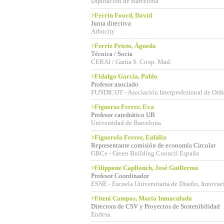
Diputación de Barcelona
>Ferrín Foord, David
Junta directiva
Arbocity
>Ferriz Prieto, Águeda
Técnica / Socia
CERAI / Garúa S. Coop. Mad.
>Fidalgo García, Pablo
Profesor asociado
FUNDICOT - Asociación Interprofesional de Orden
>Figueras Ferrer, Eva
Profesor catedrático UB
Universidad de Barcelona
>Figuerola Ferrer, Eulàlia
Representante comisión de economía Circular
GBCe - Green Building Council España
>Filippone Capllonch, José Guillermo
Profesor Coordinador
ESNE - Escuela Universitaria de Diseño, Innovac
>Fiteni Campos, María Inmaculada
Directora de CSV y Proyectos de Sostenibilidad
Endesa