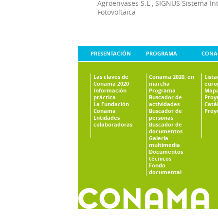
Agroenvases S.L
,
SIGNUS Sistema In
Fotovoltaica
PRESENTACIÓN
PROGRAMA
CONA
Las claves de
Conama 2020, en
List
Conama 2020
marcha
euro
Información
Programa
Mapa
práctica
Buscador de
Proy
La Fundación
actividades
Catá
Conama
Buscador de
Proy
Entidades
personas
colaboradoras
Buscador de
documentos
Galería
multimedia
Documentos
técnicos
Fondo
documental