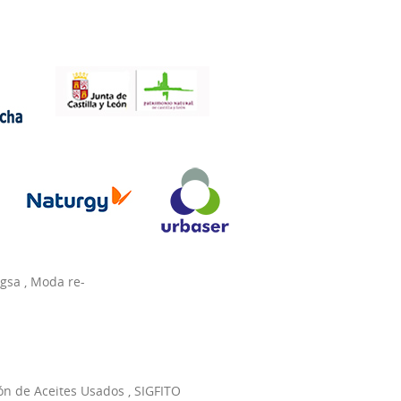
agsa
,
Moda re-
ón de Aceites Usados
,
SIGFITO