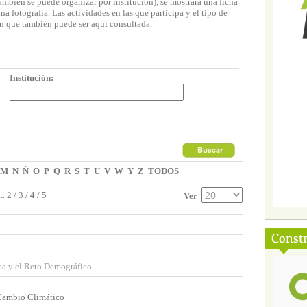
ambién se puede organizar por institución), se mostrará una ficha
 fotografía. Las actividades en las que participa y el tipo de
n que también puede ser aquí consultada.
Institución:
M
N
Ñ
O
P
Q
R
S
T
U
V
W
Y
Z
TODOS
...
2
/
3
/
4
/
5
Ver
Const
ca y el Reto Demográfico
 Cambio Climático