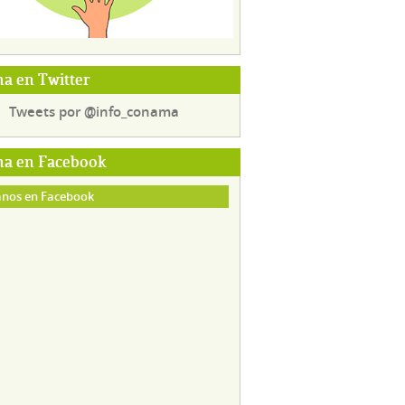
a en Twitter
Tweets por @info_conama
a en Facebook
nos en Facebook