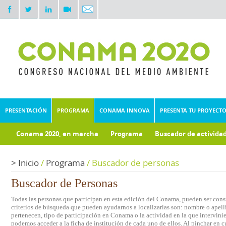
PRESENTACIÓN
PROGRAMA
CONAMA INNOVA
PRESENTA TU PROYECT
Conama 2020, en marcha
Programa
Buscador de activida
Documentos técnicos
Fondo documental
>
Inicio
/
Programa
/
Buscador de personas
Buscador de Personas
Todas las personas que participan en esta edición del Conama, pueden ser consu
criterios de búsqueda que pueden ayudarnos a localizarlas son: nombre o apelli
pertenecen, tipo de participación en Conama o la actividad en la que intervini
podemos acceder a la ficha de institución de cada uno de ellos. Al pinchar en c