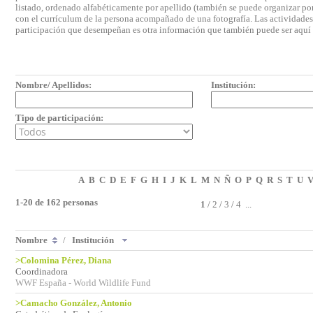
listado, ordenado alfabéticamente por apellido (también se puede organizar por 
con el currículum de la persona acompañado de una fotografía. Las actividades e
participación que desempeñan es otra información que también puede ser aquí
Nombre/ Apellidos:
Institución:
Tipo de participación:
A
B
C
D
E
F
G
H
I
J
K
L
M
N
Ñ
O
P
Q
R
S
T
U
1-20 de 162 personas
1
/
2
/
3
/
4
...
Nombre
/
Institución
>Colomina Pérez, Diana
Coordinadora
WWF España - World Wildlife Fund
>Camacho González, Antonio