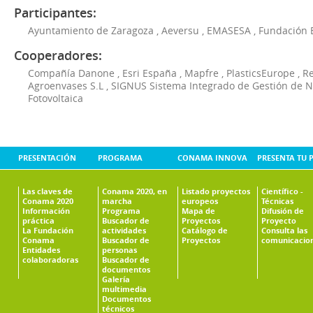
Participantes:
Ayuntamiento de Zaragoza
,
Aeversu
,
EMASESA
,
Fundación 
Cooperadores:
Compañía Danone
,
Esri España
,
Mapfre
,
PlasticsEurope
,
Re
Agroenvases S.L
,
SIGNUS Sistema Integrado de Gestión de 
Fotovoltaica
PRESENTACIÓN
PROGRAMA
CONAMA INNOVA
PRESENTA TU 
Las claves de
Conama 2020, en
Listado proyectos
Científico -
Conama 2020
marcha
europeos
Técnicas
Información
Programa
Mapa de
Difusión de
práctica
Buscador de
Proyectos
Proyecto
La Fundación
actividades
Catálogo de
Consulta las
Conama
Buscador de
Proyectos
comunicacio
Entidades
personas
colaboradoras
Buscador de
documentos
Galería
multimedia
Documentos
técnicos