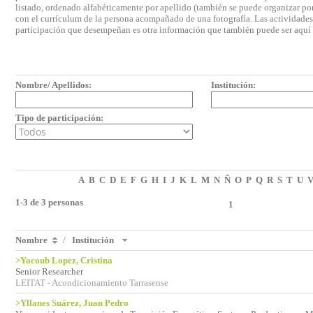
listado, ordenado alfabéticamente por apellido (también se puede organizar por 
con el currículum de la persona acompañado de una fotografía. Las actividades e
participación que desempeñan es otra información que también puede ser aquí
Nombre/ Apellidos:
Institución:
Tipo de participación:
A
B
C
D
E
F
G
H
I
J
K
L
M
N
Ñ
O
P
Q
R
S
T
U
1-3 de 3 personas
1
Nombre
/
Institución
>Yacoub Lopez, Cristina
Senior Researcher
LEITAT - Acondicionamiento Tarrasense
>Yllanes Suárez, Juan Pedro