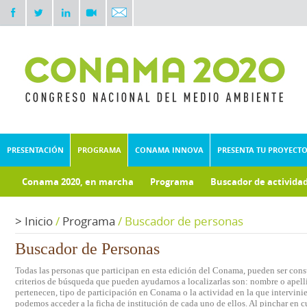
PRESENTACIÓN
PROGRAMA
CONAMA INNOVA
PRESENTA TU PROYECT
Conama 2020, en marcha
Programa
Buscador de activida
Documentos técnicos
Fondo documental
>
Inicio
/
Programa
/
Buscador de personas
Buscador de Personas
Todas las personas que participan en esta edición del Conama, pueden ser consu
criterios de búsqueda que pueden ayudarnos a localizarlas son: nombre o apelli
pertenecen, tipo de participación en Conama o la actividad en la que intervini
podemos acceder a la ficha de institución de cada uno de ellos. Al pinchar en c