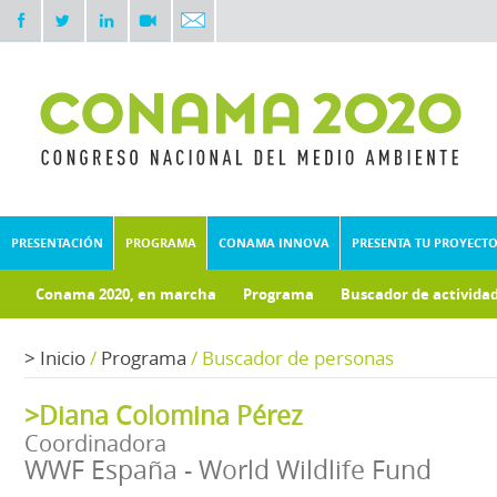
PRESENTACIÓN
PROGRAMA
CONAMA INNOVA
PRESENTA TU PROYECT
Conama 2020, en marcha
Programa
Buscador de activida
Documentos técnicos
Fondo documental
>
Inicio
/
Programa
/
Buscador de personas
>Diana Colomina Pérez
Coordinadora
WWF España - World Wildlife Fund