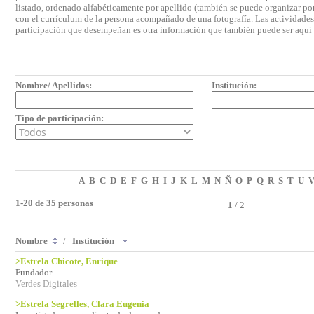
listado, ordenado alfabéticamente por apellido (también se puede organizar por 
con el currículum de la persona acompañado de una fotografía. Las actividades e
participación que desempeñan es otra información que también puede ser aquí
Nombre/ Apellidos:
Institución:
Tipo de participación:
A
B
C
D
E
F
G
H
I
J
K
L
M
N
Ñ
O
P
Q
R
S
T
U
1-20 de 35 personas
1
/
2
Nombre
/
Institución
>Estrela Chicote, Enrique
Fundador
Verdes Digitales
>Estrela Segrelles, Clara Eugenia