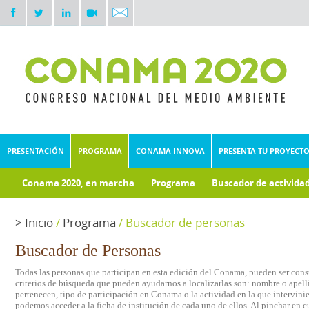
PRESENTACIÓN
PROGRAMA
CONAMA INNOVA
PRESENTA TU PROYECT
Conama 2020, en marcha
Programa
Buscador de activida
Documentos técnicos
Fondo documental
>
Inicio
/
Programa
/
Buscador de personas
Buscador de Personas
Todas las personas que participan en esta edición del Conama, pueden ser consu
criterios de búsqueda que pueden ayudarnos a localizarlas son: nombre o apelli
pertenecen, tipo de participación en Conama o la actividad en la que intervini
podemos acceder a la ficha de institución de cada uno de ellos. Al pinchar en c