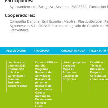
Participantes:
Ayuntamiento de Zaragoza
,
Aeversu
,
EMASESA
,
Fundación 
Cooperadores:
Compañía Danone
,
Esri España
,
Mapfre
,
PlasticsEurope
,
Re
Agroenvases S.L
,
SIGNUS Sistema Integrado de Gestión de 
Fotovoltaica
PRESENTACIÓN
PROGRAMA
CONAMA INNOVA
PRESENTA TU 
Las claves de
Conama 2020, en
Listado proyectos
Científico -
Conama 2020
marcha
europeos
Técnicas
Información
Programa
Mapa de
Difusión de
práctica
Buscador de
Proyectos
Proyecto
La Fundación
actividades
Catálogo de
Consulta las
Conama
Buscador de
Proyectos
comunicacio
Entidades
personas
colaboradoras
Buscador de
documentos
Galería
multimedia
Documentos
técnicos
Fondo