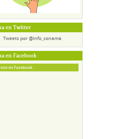
a en Twitter
Tweets por @info_conama
a en Facebook
nos en Facebook