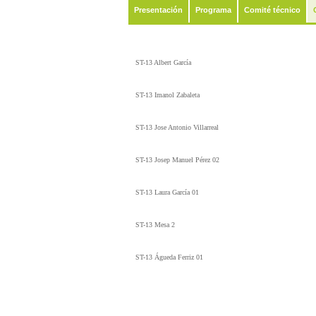
Presentación
Programa
Comité técnico
ST-13 Albert García
ST-13 Imanol Zabaleta
ST-13 Jose Antonio Villarreal
ST-13 Josep Manuel Pérez 02
ST-13 Laura García 01
ST-13 Mesa 2
ST-13 Águeda Ferriz 01