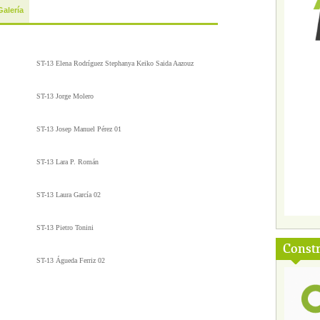
Galería
ST-13 Elena Rodríguez Stephanya Keiko Saida Aazouz
ST-13 Jorge Molero
ST-13 Josep Manuel Pérez 01
ST-13 Lara P. Román
ST-13 Laura García 02
ST-13 Pietro Tonini
Const
ST-13 Águeda Ferriz 02