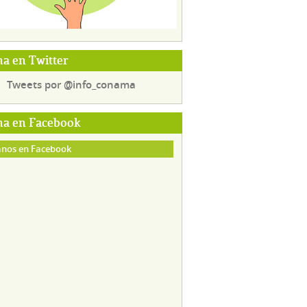
a en Twitter
Tweets por @info_conama
a en Facebook
nos en Facebook