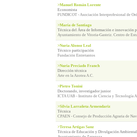
>Manuel Román Lorente
Economista
FUNDICOT - Asociación Interprofesional de Ord
>María de Santiago
Técnica del Área de Información e innovación pa
Ayuntamiento de Vitoria-Gasteiz. Centro de Est
>Nuria Alonso Leal
Técnico participación
Fundación Entretantos
>Nuria Preciado Franch
Dirección técnica
Arte en la Azotea A.C.
>Pietro Tonini
Doctorando, investigador junior
ICTA UAB - Instituto de Ciencia y Tecnología 
>Silvia Larrañeta Armendariz
Técnica
CPAEN - Consejo de Producción Agraria de Nav
>Teresa Artigas Sanz
Técnica de Educación y Divulgación Ambiental
Ayuntamiento de Zaragoza