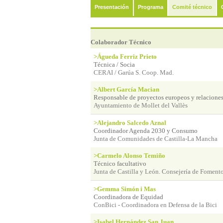
Presentación
Programa
Comité técnico
Colaborador Técnico
>Águeda Ferriz Prieto
Técnica / Socia
CERAI / Garúa S. Coop. Mad.
>Albert García Macian
Responsable de proyectos europeos y relaciones
Ayuntamiento de Mollet del Vallès
>Alejandro Salcedo Aznal
Coordinador Agenda 2030 y Consumo
Junta de Comunidades de Castilla-La Mancha
>Carmelo Alonso Temiño
Técnico facultativo
Junta de Castilla y León. Consejería de Fomen
>Gemma Simón i Mas
Coordinadora de Equidad
ConBici - Coordinadora en Defensa de la Bici
>Isabel Hernández San Juan