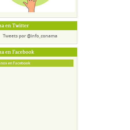
a en Twitter
Tweets por @info_conama
a en Facebook
nos en Facebook