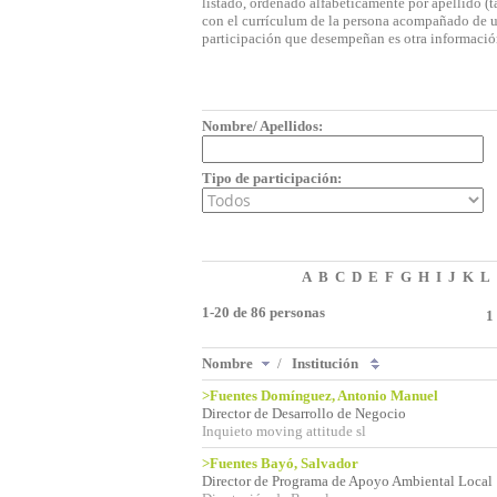
listado, ordenado alfabéticamente por apellido (t
con el currículum de la persona acompañado de una
participación que desempeñan es otra informació
Nombre/ Apellidos:
Tipo de participación:
A
B
C
D
E
F
G
H
I
J
K
L
1-20 de 86 personas
1
Nombre
/
Institución
>Fuentes Domínguez, Antonio Manuel
Director de Desarrollo de Negocio
Inquieto moving attitude sl
>Fuentes Bayó, Salvador
Director de Programa de Apoyo Ambiental Local