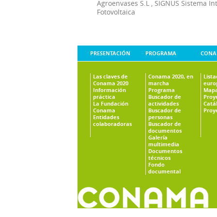
Agroenvases S.L
,
SIGNUS Sistema In
Fotovoltaica
PRESENTACIÓN
PROGRAMA
CONA
Las claves de
Conama 2020, en
List
Conama 2020
marcha
euro
Información
Programa
Mapa
práctica
Buscador de
Proy
La Fundación
actividades
Catá
Conama
Buscador de
Proy
Entidades
personas
colaboradoras
Buscador de
documentos
Galería
multimedia
Documentos
técnicos
Fondo
documental