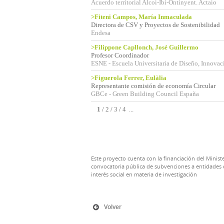
Acuerdo territorial Alcoi-Ibi-Ontinyent. Actaio
>Fiteni Campos, María Inmaculada
Directora de CSV y Proyectos de Sostenibilidad
Endesa
>Filippone Capllonch, José Guillermo
Profesor Coordinador
ESNE - Escuela Universitaria de Diseño, Innovac
>Figuerola Ferrer, Eulàlia
Representante comisión de economía Circular
GBCe - Green Building Council España
1
/
2
/
3
/
4
...
Este proyecto cuenta con la financiación del Ministe
convocatoria pública de subvenciones a entidades d
interés social en materia de investigación
Volver