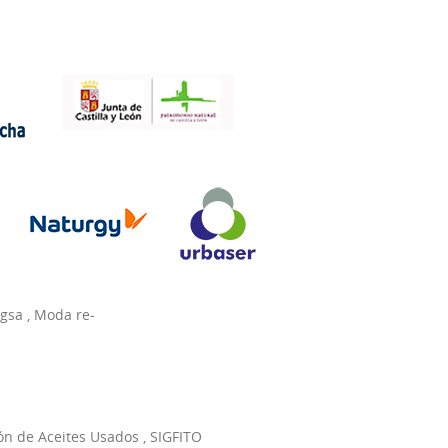
agsa
,
Moda re-
ón de Aceites Usados
,
SIGFITO