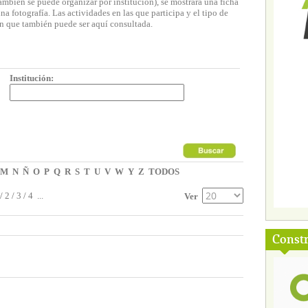
ambién se puede organizar por institución), se mostrará una ficha
 fotografía. Las actividades en las que participa y el tipo de
n que también puede ser aquí consultada.
Institución:
M
N
Ñ
O
P
Q
R
S
T
U
V
W
Y
Z
TODOS
/
2
/
3
/
4
...
Ver
Const