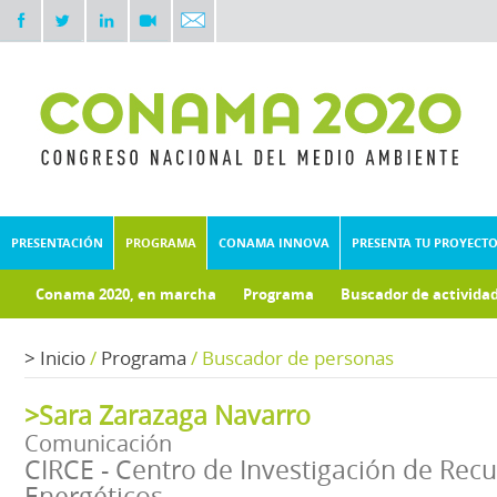
PRESENTACIÓN
PROGRAMA
CONAMA INNOVA
PRESENTA TU PROYECT
Conama 2020, en marcha
Programa
Buscador de activida
Documentos técnicos
Fondo documental
>
Inicio
/
Programa
/
Buscador de personas
>Sara Zarazaga Navarro
Comunicación
CIRCE - Centro de Investigación de Re
Energéticos