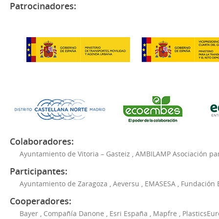
Patrocinadores:
Colaboradores:
Ayuntamiento de Vitoria – Gasteiz
,
AMBILAMP Asociación para
Participantes:
Ayuntamiento de Zaragoza
,
Aeversu
,
EMASESA
,
Fundación 
Cooperadores:
Bayer
,
Compañía Danone
,
Esri España
,
Mapfre
,
PlasticsEu