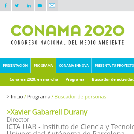
PRESENTACIÓN
PROGRAMA
CONAMA INNOVA
PRESENTA TU PROYECT
Conama 2020, en marcha
Programa
Buscador de activida
Documentos técnicos
Fondo documental
>
Inicio
/
Programa
/
Buscador de personas
>Xavier Gabarrell Durany
Director
ICTA UAB - Instituto de Ciencia y Tecno
Universidad Autónoma de Barcelona