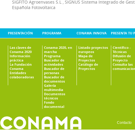
SIGFITO Agroenvases S.L
,
SIGNUS Sistema Integrado de Ges
Española Fotovoltaica
PRESENTACIÓN
PROGRAMA
CONAMA INNOVA
PRESENTA TU 
Las claves de
Conama 2020, en
Listado proyectos
Científico -
Conama 2020
marcha
europeos
Técnicas
Información
Programa
Mapa de
Difusión de
práctica
Buscador de
Proyectos
Proyecto
La Fundación
actividades
Catálogo de
Consulta las
Conama
Buscador de
Proyectos
comunicacio
Entidades
personas
colaboradoras
Buscador de
documentos
Galería
multimedia
Documentos
técnicos
Fondo
documental
Contacto