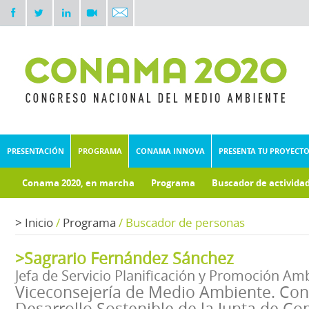
PRESENTACIÓN
PROGRAMA
CONAMA INNOVA
PRESENTA TU PROYECT
Conama 2020, en marcha
Programa
Buscador de activida
Documentos técnicos
Fondo documental
>
Inicio
/
Programa
/
Buscador de personas
>Sagrario Fernández Sánchez
Jefa de Servicio Planificación y Promoción Am
Viceconsejería de Medio Ambiente. Con
Desarrollo Sostenible de la Junta de C