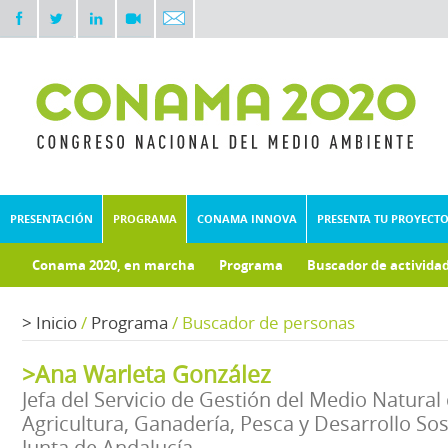
PRESENTACIÓN
PROGRAMA
CONAMA INNOVA
PRESENTA TU PROYECT
Conama 2020, en marcha
Programa
Buscador de activida
Documentos técnicos
Fondo documental
>
Inicio
/
Programa
/
Buscador de personas
>Ana Warleta González
Jefa del Servicio de Gestión del Medio Natural
Agricultura, Ganadería, Pesca y Desarrollo Sos
Junta de Andalucía