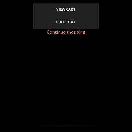
VIEW CART
CHECKOUT
Continue shopping
JEMPOL88 adalah portal slot online terpercaya
dengan link resmi, akses cepat, sistem stabil, dan
layanan profesional untuk pengguna yang mencari
pengalaman bermain yang aman dan nyaman.
Show More →